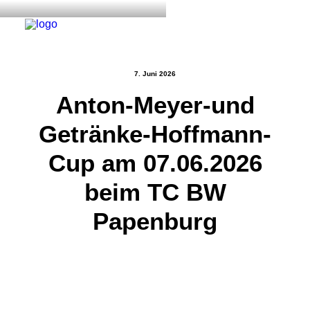
7. Juni 2026
Anton-Meyer-und
Start
Getränke-Hoffmann-
Aktuelles
Training
Cup am 07.06.2026
Der Verein
beim TC BW
Tennisanlage & Clubheim
Papenburg
Ordnung
Links
Kontakt