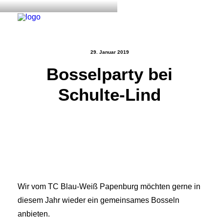
29. Januar 2019
Bosselparty bei
Start
Schulte-Lind
Aktuelles
Training
Der Verein
Tennisanlage & Clubheim
Ordnung
Links
Wir vom TC Blau-Weiß Papenburg möchten gerne in
Kontakt
diesem Jahr wieder ein gemeinsames Bosseln
anbieten.