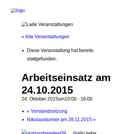
« Alle Veranstaltungen
Start
Diese Veranstaltung hat bereits
Aktuelles
stattgefunden.
Training
Arbeitseinsatz am
Der Verein
24.10.2015
Tennisanlage & Clubheim
Ordnung
24. Oktober 2015um10:00
-
16:00
Links
«
Vorstandssitzung
Kontakt
Nikolausturnier am 28.11.2015
»
Hallo liebe