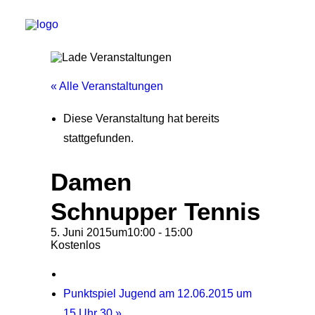
« Alle Veranstaltungen
Start
Diese Veranstaltung hat bereits
Aktuelles
stattgefunden.
Training
Damen
Der Verein
Schnupper Tennis
Tennisanlage & Clubheim
Ordnung
5. Juni 2015um10:00
-
15:00
Kostenlos
Links
Kontakt
Punktspiel Jugend am 12.06.2015 um
15 Uhr 30
»