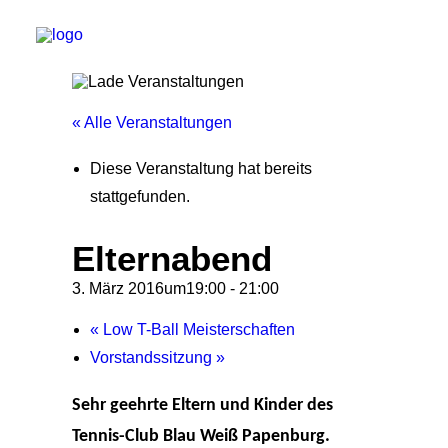
« Alle Veranstaltungen
Start
Diese Veranstaltung hat bereits
Aktuelles
stattgefunden.
Training
Elternabend
Der Verein
3. März 2016um19:00
-
21:00
Tennisanlage & Clubheim
Ordnung
«
Low T-Ball Meisterschaften
Vorstandssitzung
»
Links
Kontakt
Sehr geehrte Eltern und Kinder des
Tennis-Club Blau Weiß Papenburg.