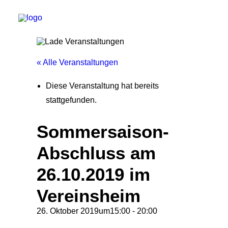
« Alle Veranstaltungen
Start
Diese Veranstaltung hat bereits
Aktuelles
stattgefunden.
Training
Sommersaison-
Der Verein
Abschluss am
Tennisanlage & Clubheim
Ordnung
26.10.2019 im
Links
Vereinsheim
Kontakt
26. Oktober 2019um15:00
-
20:00