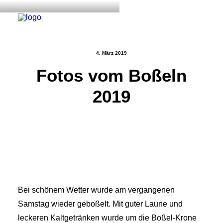
4. März 2019
Fotos vom Boßeln
Start
2019
Aktuelles
Training
Der Verein
Tennisanlage & Clubheim
Ordnung
Links
Bei schönem Wetter wurde am vergangenen
Kontakt
Samstag wieder geboßelt. Mit guter Laune und
leckeren Kaltgetränken wurde um die Boßel-Krone