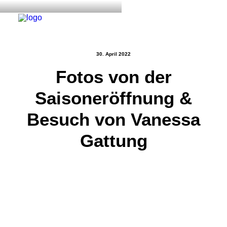
30. April 2022
Fotos von der
Start
Saisoneröffnung &
Aktuelles
Training
Besuch von Vanessa
Der Verein
Gattung
Tennisanlage & Clubheim
Ordnung
Links
Kontakt