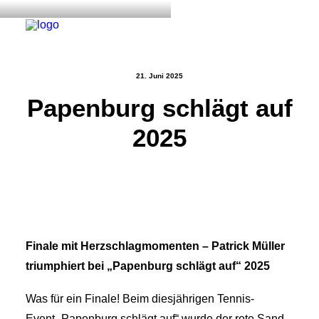
21. Juni 2025
Papenburg schlägt auf
Start
2025
Aktuelles
Training
Der Verein
Tennisanlage & Clubheim
Ordnung
Finale mit Herzschlagmomenten – Patrick Müller
Links
triumphiert bei „Papenburg schlägt auf“ 2025
Kontakt
Was für ein Finale! Beim diesjährigen Tennis-
Event „Papenburg schlägt auf“ wurde der rote Sand