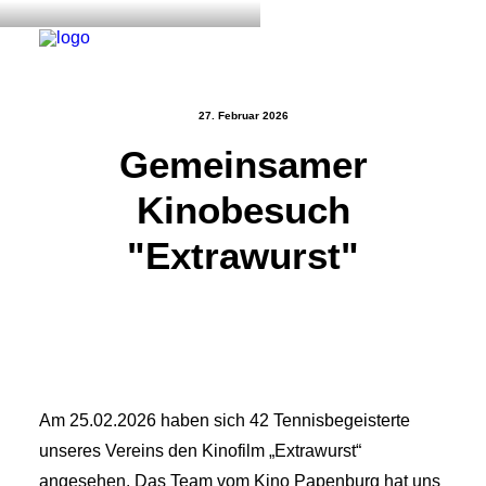
27. Februar 2026
Gemeinsamer
Start
Kinobesuch
Aktuelles
Training
"Extrawurst"
Der Verein
Tennisanlage & Clubheim
Ordnung
Links
Am 25.02.2026 haben sich 42 Tennisbegeisterte
Kontakt
unseres Vereins den Kinofilm „Extrawurst“
angesehen. Das Team vom Kino Papenburg hat uns