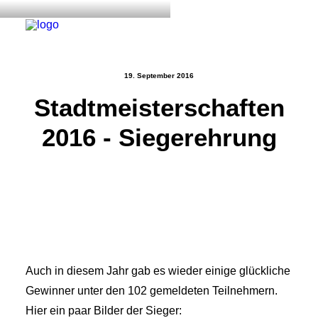
19. September 2016
Stadtmeisterschaften
Start
2016 - Siegerehrung
Aktuelles
Training
Der Verein
Tennisanlage & Clubheim
Ordnung
Links
Auch in diesem Jahr gab es wieder einige glückliche
Kontakt
Gewinner
unter den 102 gemeldeten Teilnehmern.
Hier ein paar Bilder der Sieger: