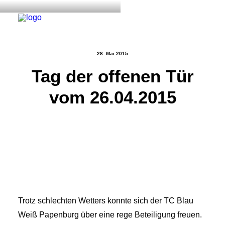
28. Mai 2015
Tag der offenen Tür
Start
vom 26.04.2015
Aktuelles
Training
Der Verein
Tennisanlage & Clubheim
Ordnung
Links
Kontakt
Trotz schlechten Wetters konnte sich der TC Blau
Weiß Papenburg über eine rege Beteiligung freuen.