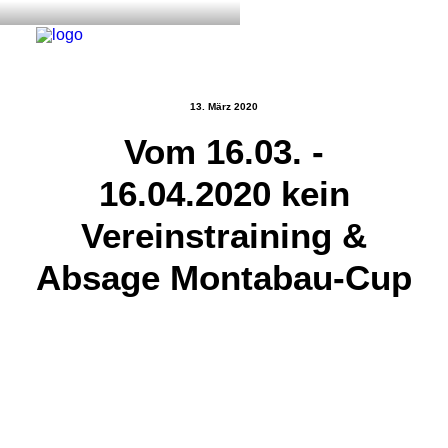
13. März 2020
Vom 16.03. -
Start
16.04.2020 kein
Aktuelles
Training
Vereinstraining &
Der Verein
Absage Montabau-Cup
Tennisanlage & Clubheim
Ordnung
Links
Kontakt