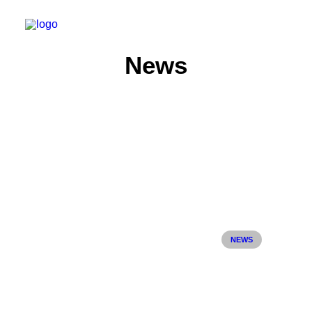
News
Start
Aktuelles
Training
Der Verein
Tennisanlage & Clubheim
Ordnung
NEWS
Links
Kontakt