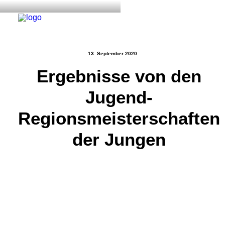
13. September 2020
Ergebnisse von den
Start
Jugend-
Aktuelles
Training
Regionsmeisterschaften
Der Verein
der Jungen
Tennisanlage & Clubheim
Ordnung
Links
Kontakt