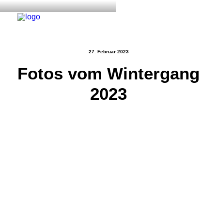
27. Februar 2023
Fotos vom Wintergang
Start
2023
Aktuelles
Training
Der Verein
Tennisanlage & Clubheim
Ordnung
Links
Kontakt