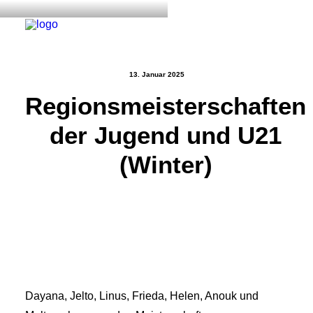
13. Januar 2025
Regionsmeisterschaften
Start
der Jugend und U21
Aktuelles
Training
(Winter)
Der Verein
Tennisanlage & Clubheim
Ordnung
Links
Kontakt
Dayana, Jelto, Linus, Frieda, Helen, Anouk und