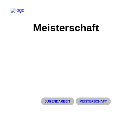
Meisterschaft
Start
Aktuelles
Training
Der Verein
Tennisanlage & Clubheim
Ordnung
JUGENDARBEIT
MEISTERSCHAFT
Links
Kontakt