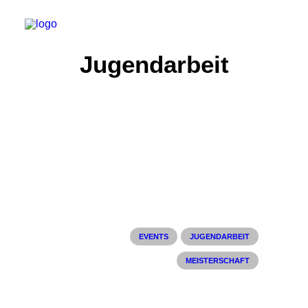
Jugendarbeit
Start
Aktuelles
Training
Der Verein
Tennisanlage & Clubheim
Ordnung
EVENTS
JUGENDARBEIT
Links
MEISTERSCHAFT
Kontakt