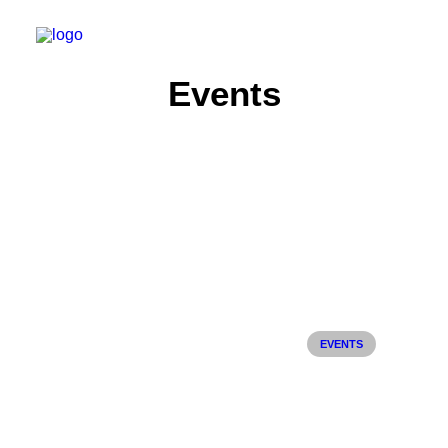
Events
Start
Aktuelles
Training
Der Verein
Tennisanlage & Clubheim
Ordnung
EVENTS
Links
Kontakt