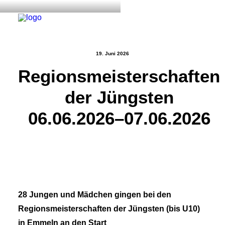
19. Juni 2026
Regionsmeisterschaften
Start
der Jüngsten
Aktuelles
Training
06.06.2026–07.06.2026
Der Verein
Tennisanlage & Clubheim
Ordnung
Links
28 Jungen und Mädchen gingen bei den
Kontakt
Regionsmeisterschaften der Jüngsten (bis U10)
in Emmeln an den Start